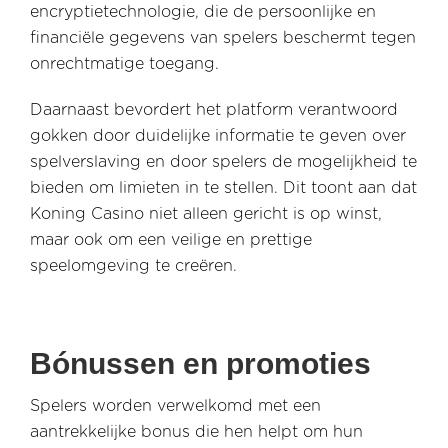
encryptietechnologie, die de persoonlijke en
financiële gegevens van spelers beschermt tegen
onrechtmatige toegang.
Daarnaast bevordert het platform verantwoord
gokken door duidelijke informatie te geven over
spelverslaving en door spelers de mogelijkheid te
bieden om limieten in te stellen. Dit toont aan dat
Koning Casino niet alleen gericht is op winst,
maar ook om een veilige en prettige
speelomgeving te creëren.
Bónussen en promoties
Spelers worden verwelkomd met een
aantrekkelijke bonus die hen helpt om hun