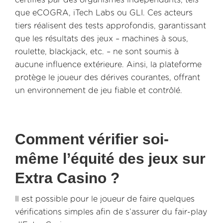
certifiés par des organismes indépendants, tels
que eCOGRA, iTech Labs ou GLI. Ces acteurs
tiers réalisent des tests approfondis, garantissant
que les résultats des jeux – machines à sous,
roulette, blackjack, etc. – ne sont soumis à
aucune influence extérieure. Ainsi, la plateforme
protège le joueur des dérives courantes, offrant
un environnement de jeu fiable et contrôlé.
Comment vérifier soi-
même l’équité des jeux sur
Extra Casino ?
Il est possible pour le joueur de faire quelques
vérifications simples afin de s’assurer du fair-play