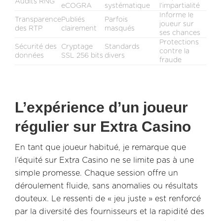
Audits RNG
eCOGRA
systématique
l’impartialité
Informe le
Transparence
Publiés
Parfois
joueur sur
des RTP
clairement
masqués
ses chances
Protections
Sécurité des
Cryptage
Standards
contre la
données
SSL 256 bits
divers
fraude
L’expérience d’un joueur
régulier sur Extra Casino
En tant que joueur habitué, je remarque que
l’équité sur Extra Casino ne se limite pas à une
simple promesse. Chaque session offre un
déroulement fluide, sans anomalies ou résultats
douteux. Le ressenti de « jeu juste » est renforcé
par la diversité des fournisseurs et la rapidité des