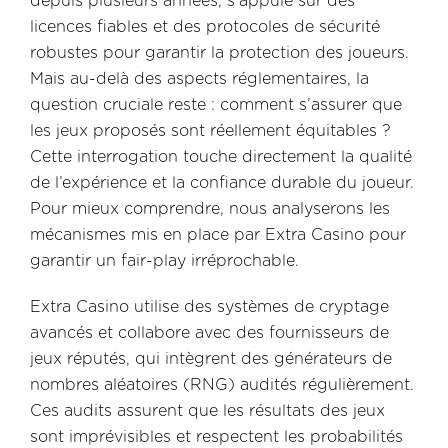
depuis plusieurs années, s’appuie sur des
licences fiables et des protocoles de sécurité
robustes pour garantir la protection des joueurs.
Mais au-delà des aspects réglementaires, la
question cruciale reste : comment s’assurer que
les jeux proposés sont réellement équitables ?
Cette interrogation touche directement la qualité
de l’expérience et la confiance durable du joueur.
Pour mieux comprendre, nous analyserons les
mécanismes mis en place par Extra Casino pour
garantir un fair-play irréprochable.
Extra Casino utilise des systèmes de cryptage
avancés et collabore avec des fournisseurs de
jeux réputés, qui intègrent des générateurs de
nombres aléatoires (RNG) audités régulièrement.
Ces audits assurent que les résultats des jeux
sont imprévisibles et respectent les probabilités