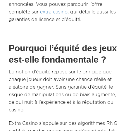
annoncées. Vous pouvez parcourir l’offre
complète sur
extra casino
, qui détaille aussi les
garanties de licence et d’équité.
Pourquoi l’équité des jeux
est-elle fondamentale ?
La notion d’équité repose sur le principe que
chaque joueur doit avoir une chance réelle et
aléatoire de gagner. Sans garantie d’équité, le
risque de manipulations ou de biais augmente,
ce qui nuit à l’expérience et à la réputation du
casino.
Extra Casino s’appuie sur des algorithmes RNG