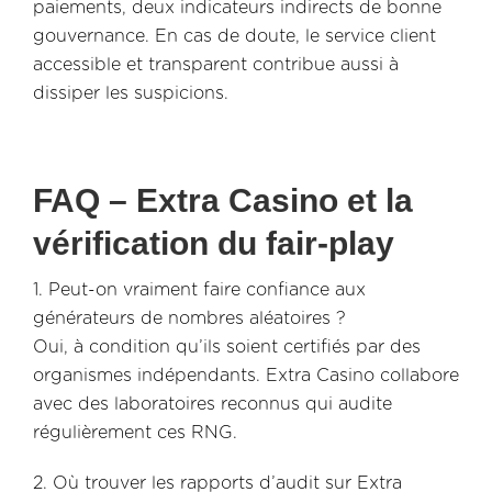
paiements, deux indicateurs indirects de bonne
gouvernance. En cas de doute, le service client
accessible et transparent contribue aussi à
dissiper les suspicions.
FAQ – Extra Casino et la
vérification du fair-play
1. Peut-on vraiment faire confiance aux
générateurs de nombres aléatoires ?
Oui, à condition qu’ils soient certifiés par des
organismes indépendants. Extra Casino collabore
avec des laboratoires reconnus qui audite
régulièrement ces RNG.
2. Où trouver les rapports d’audit sur Extra