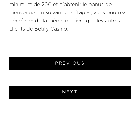
minimum de 20€ et d’obtenir le bonus de
bienvenue. En suivant ces étapes, vous pourrez
bénéficier de la même manière que les autres
clients de Betify Casino.
Post
PREVIOUS
PREVIOUS
POST
navigation
NEXT
NEXT
POST