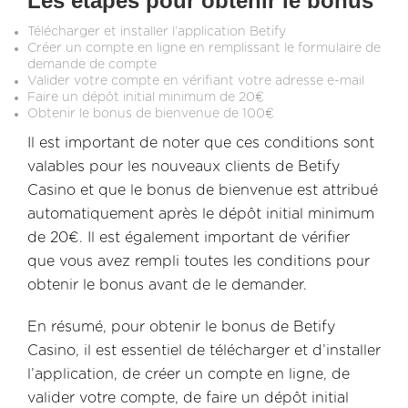
Les étapes pour obtenir le bonus
Télécharger et installer l’application Betify
Créer un compte en ligne en remplissant le formulaire de
demande de compte
Valider votre compte en vérifiant votre adresse e-mail
Faire un dépôt initial minimum de 20€
Obtenir le bonus de bienvenue de 100€
Il est important de noter que ces conditions sont
valables pour les nouveaux clients de Betify
Casino et que le bonus de bienvenue est attribué
automatiquement après le dépôt initial minimum
de 20€. Il est également important de vérifier
que vous avez rempli toutes les conditions pour
obtenir le bonus avant de le demander.
En résumé, pour obtenir le bonus de Betify
Casino, il est essentiel de télécharger et d’installer
l’application, de créer un compte en ligne, de
valider votre compte, de faire un dépôt initial