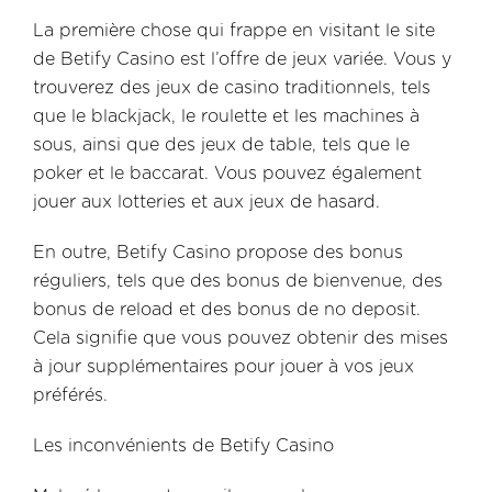
La première chose qui frappe en visitant le site
de Betify Casino est l’offre de jeux variée. Vous y
trouverez des jeux de casino traditionnels, tels
que le blackjack, le roulette et les machines à
sous, ainsi que des jeux de table, tels que le
poker et le baccarat. Vous pouvez également
jouer aux lotteries et aux jeux de hasard.
En outre, Betify Casino propose des bonus
réguliers, tels que des bonus de bienvenue, des
bonus de reload et des bonus de no deposit.
Cela signifie que vous pouvez obtenir des mises
à jour supplémentaires pour jouer à vos jeux
préférés.
Les inconvénients de Betify Casino