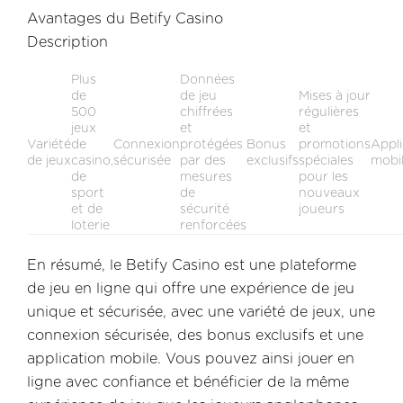
Avantages du Betify Casino
Description
Plus
Données
de
de jeu
Mises à jour
500
chiffrées
régulières
jeux
et
et
Variété
de
Connexion
protégées
Bonus
promotions
Appli
de jeux
casino,
sécurisée
par des
exclusifs
spéciales
mobi
de
mesures
pour les
sport
de
nouveaux
et de
sécurité
joueurs
loterie
renforcées
En résumé, le Betify Casino est une plateforme
de jeu en ligne qui offre une expérience de jeu
unique et sécurisée, avec une variété de jeux, une
connexion sécurisée, des bonus exclusifs et une
application mobile. Vous pouvez ainsi jouer en
ligne avec confiance et bénéficier de la même