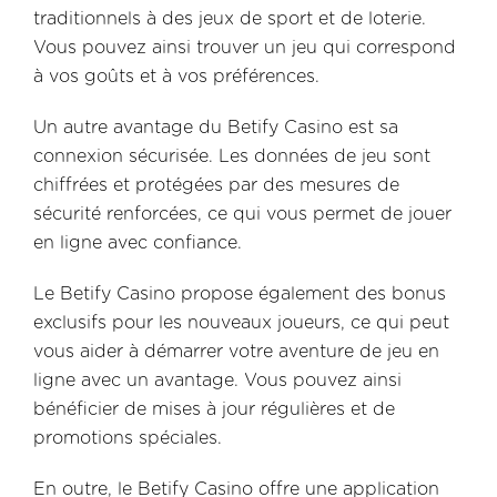
traditionnels à des jeux de sport et de loterie.
Vous pouvez ainsi trouver un jeu qui correspond
à vos goûts et à vos préférences.
Un autre avantage du Betify Casino est sa
connexion sécurisée. Les données de jeu sont
chiffrées et protégées par des mesures de
sécurité renforcées, ce qui vous permet de jouer
en ligne avec confiance.
Le Betify Casino propose également des bonus
exclusifs pour les nouveaux joueurs, ce qui peut
vous aider à démarrer votre aventure de jeu en
ligne avec un avantage. Vous pouvez ainsi
bénéficier de mises à jour régulières et de
promotions spéciales.
En outre, le Betify Casino offre une application